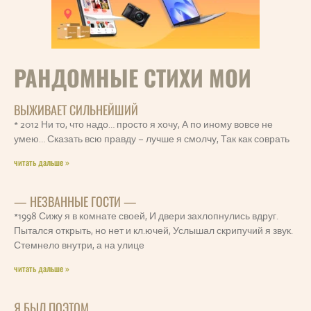
РАНДОМНЫЕ СТИХИ МОИ
ВЫЖИВАЕТ СИЛЬНЕЙШИЙ
* 2012 Ни то, что надо… просто я хочу, А по иному вовсе не
умею… Сказать всю правду – лучше я смолчу, Так как соврать
читать дальше »
— НЕЗВАННЫЕ ГОСТИ —
*1998 Сижу я в комнате своей, И двери захлопнулись вдруг.
Пытался открыть, но нет и кл.ючей, Услышал скрипучий я звук.
Стемнело внутри, а на улице
читать дальше »
Я БЫЛ ПОЭТОМ…