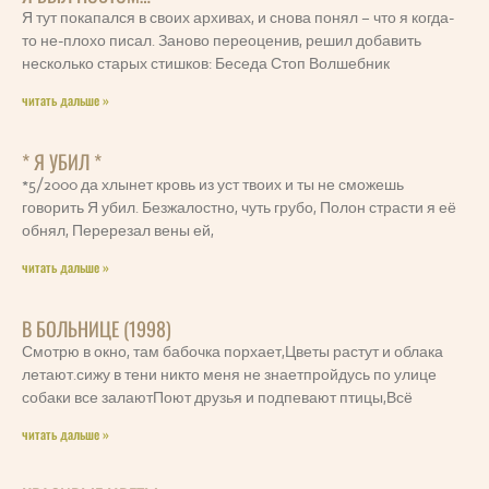
Я тут покапался в своих архивах, и снова понял – что я когда-
то не-плохо писал. Заново переоценив, решил добавить
несколько старых стишков: Беседа Стоп Волшебник
читать дальше »
* Я УБИЛ *
*5/2000 да хлынет кровь из уст твоих и ты не сможешь
говорить Я убил. Безжалостно, чуть грубо, Полон страсти я её
обнял, Перерезал вены ей,
читать дальше »
В БОЛЬНИЦЕ (1998)
Смотрю в окно, там бабочка порхает,Цветы растут и облака
летают.сижу в тени никто меня не знаетпройдусь по улице
собаки все залаютПоют друзья и подпевают птицы,Всё
читать дальше »