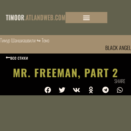
Тимур Шаншиашвили ↬ Темо
BLACK ANGEL
все стихи
MR. FREEMAN, PART 2
SHARE