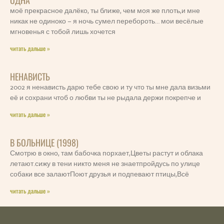
ОДНА
моё прекрасное далёко, ты ближе, чем моя же плоть,и мне
никак не одиноко – я ночь сумел перебороть… мои весёлые
мгновенья с тобой лишь хочется
читать дальше »
НЕНАВИСТЬ
2002 я ненависть дарю тебе свою и ту что ты мне дала визьми
её и сохрани чтоб о любви ты не рыдала держи покрепче и
читать дальше »
В БОЛЬНИЦЕ (1998)
Смотрю в окно, там бабочка порхает,Цветы растут и облака
летают.сижу в тени никто меня не знаетпройдусь по улице
собаки все залаютПоют друзья и подпевают птицы,Всё
читать дальше »