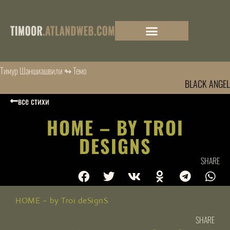
Тимур Шаншиашвили ↬ Темо
BLACK ANGEL
все стихи
HOME – BY TROI
DESIGNS
SHARE
HOME – by Troi deSignS
SHARE