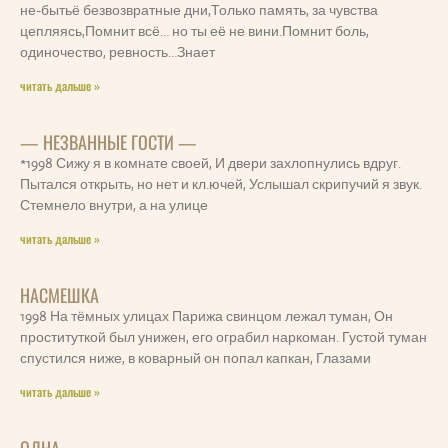
не-бытьё безвозвратные дни,Только память, за чувства
цепляясь,Помнит всё… но ты её не вини.Помнит боль,
одиночество, ревность…Знает
читать дальше »
— НЕЗВАННЫЕ ГОСТИ —
*1998 Сижу я в комнате своей, И двери захлопнулись вдруг.
Пытался открыть, но нет и кл.ючей, Услышал скрипучий я звук.
Стемнело внутри, а на улице
читать дальше »
НАСМЕШКА
1998 На тёмных улицах Парижа свинцом лежал туман, Он
проституткой был унижен, его ограбил наркоман. Густой туман
спустился ниже, в коварный он попал капкан, Глазами
читать дальше »