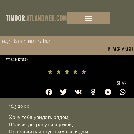
Тимур Шаншиашвили ↬ Темо
BLACK ANGEL
все стихи
* * * * *
SHARE
16.3.2000
Хочу тебя увидеть рядом,
Вблизи, дотронуться рукой,
Поцеловать и грустным взглядом