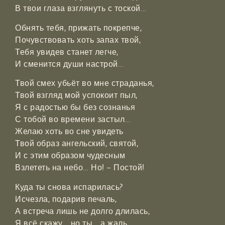
В твои глаза взглянуть с тоской…
Обнять тебя, прижать покрепче,
Почувствовать хоть запах твой,
Тебя увидев станет легче,
И сменится души настрой…
Твой смех убьёт во мне страданья,
Твой взгляд мой успокоит пыл,
Я с радостью бы без сознанья
С тобой во времени застыл…
Желаю хоть во сне увидеть
Твой образ ангельский, святой,
И с этим образом чудесным
Взлететь на небо… Но! – Постой!
Куда ты снова испарилась?
Исчезла, подарив печаль,
А встреча лишь не долго длилась,
Я всё скажу… но ты… а жаль…