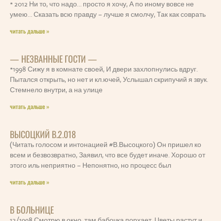
* 2012 Ни то, что надо… просто я хочу, А по иному вовсе не
умею… Сказать всю правду – лучше я смолчу, Так как соврать
читать дальше »
— НЕЗВАННЫЕ ГОСТИ —
*1998 Сижу я в комнате своей, И двери захлопнулись вдруг.
Пытался открыть, но нет и кл.ючей, Услышал скрипучий я звук.
Стемнело внутри, а на улице
читать дальше »
ВЫСОЦКИЙ В.2.018
(Читать голосом и интонацией #В.Высоцкого) Он пришел ко
всем и безвозвратно, Заявил, что все будет иначе. Хорошо от
этого иль неприятно – Непонятно, но процесс был
читать дальше »
В БОЛЬНИЦЕ
12/1998 Смотрю в окно, там бабочка порхает, Цветы растут и