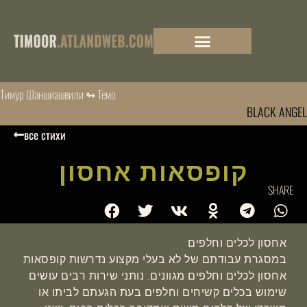
Тимур Шаншиашвили ↬ Темо
BLACK ANGEL
все стихи
קופסאות אחסון
SHARE
אחסון לכלים וחלפים
במסגרת עבודתם של לא בעלי מקצוע נדרשות קופסאות
אחסון לכלים וחלפים מגוונים. נותני שירות רבים עושים
שימוש בכלים קשיחים וחלפים בעת הגעתם לביתו או