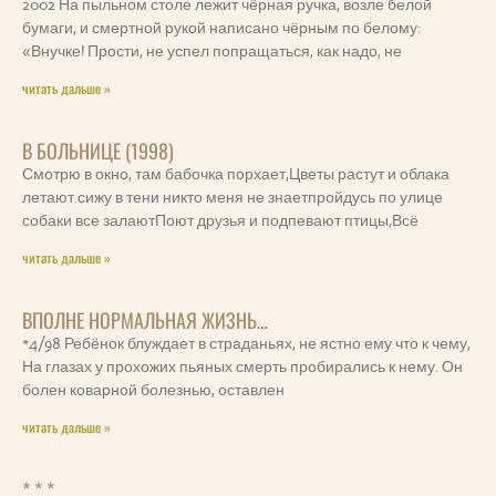
2002 На пыльном столе лежит чёрная ручка, возле белой
бумаги, и смертной рукой написано чёрным по белому:
«Внучке! Прости, не успел попращаться, как надо, не
читать дальше »
В БОЛЬНИЦЕ (1998)
Смотрю в окно, там бабочка порхает,Цветы растут и облака
летают.сижу в тени никто меня не знаетпройдусь по улице
собаки все залаютПоют друзья и подпевают птицы,Всё
читать дальше »
ВПОЛНЕ НОРМАЛЬНАЯ ЖИЗНЬ…
*4/98 Ребёнок блуждает в страданьях, не ястно ему что к чему,
На глазах у прохожих пьяных смерть пробирались к нему. Он
болен коварной болезнью, оставлен
читать дальше »
* * *