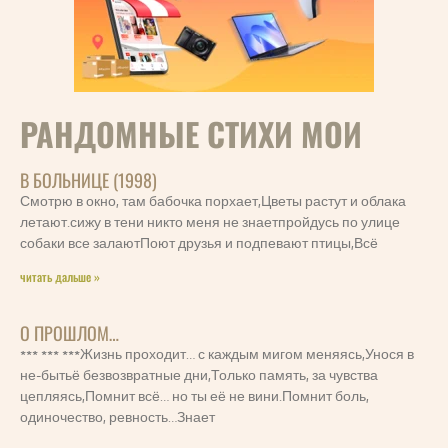
РАНДОМНЫЕ СТИХИ МОИ
В БОЛЬНИЦЕ (1998)
Смотрю в окно, там бабочка порхает,Цветы растут и облака
летают.сижу в тени никто меня не знаетпройдусь по улице
собаки все залаютПоют друзья и подпевают птицы,Всё
читать дальше »
О ПРОШЛОМ…
*** *** ***Жизнь проходит… с каждым мигом меняясь,Унося в
не-бытьё безвозвратные дни,Только память, за чувства
цепляясь,Помнит всё… но ты её не вини.Помнит боль,
одиночество, ревность…Знает