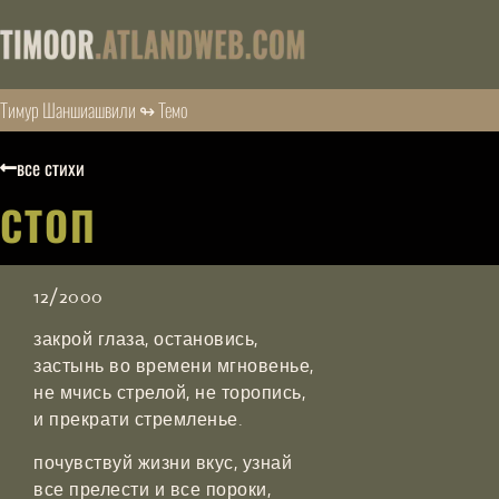
Тимур Шаншиашвили ↬ Темо
все стихи
СТОП
12/2000
закрой глаза, остановись,
застынь во времени мгновенье,
не мчись стрелой, не торопись,
и прекрати стремленье.
почувствуй жизни вкус, узнай
все прелести и все пороки,