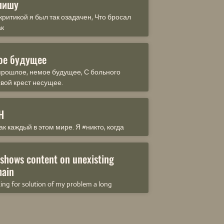
пишу
критикой я был так озадачен, Что бросал
ак
ое будущее
рошлое, немое будущее, С больного
свой крест несущее.
Н
ак каждый в этом мире. Я #никто, когда
 shows content on unexisting
ain
king for solution of my problem a long