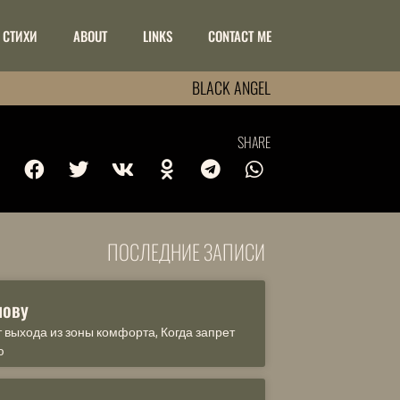
СТИХИ
ABOUT
LINKS
CONTACT ME
BLACK ANGEL
SHARE
ПОСЛЕДНИЕ ЗАПИСИ
лову
т выхода из зоны комфорта, Когда запрет
ю