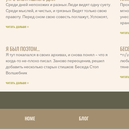
Среди дней непохожих и разных Люди видят одну суету.
Прох
Среди мыслей, и чистых, и грязных Видят только свою
мгно
правоту. Перед сном свою совесть поглажут, Успокоят,
унес
хран
читать дальше »
читат
Я БЫЛ ПОЭТОМ…
БЕС
Я тут покапался в своих архивах, и снова понял – что я
*11/
когда-то не-плохо писал. Заново переоценив, решил
люби
добавить несколько старых стишков: Беседа Стоп
тяне
Волшебник
читат
читать дальше »
НОМЕ
БЛОГ