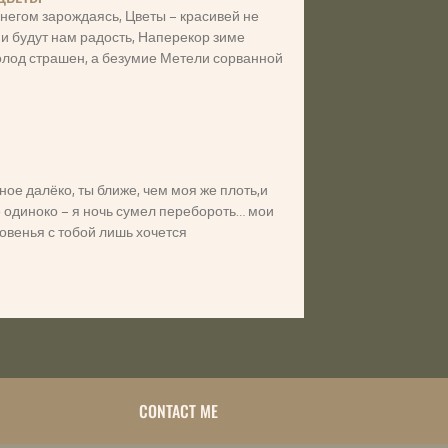
негом зарождаясь, Цветы – красивей не
 и будут нам радость, Наперекор зиме
холод страшен, а безумие Метели сорванной
ое далёко, ты ближе, чем моя же плоть,и
е одиноко – я ночь сумел перебороть… мои
овенья с тобой лишь хочется
CONTACT ME