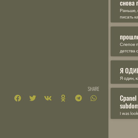
снова 
Раньше, 
писать к
прошл
Слепое п
детства 
Я ОДИ
Я один, к
SHARE
Cpanel
subdom
I was loo