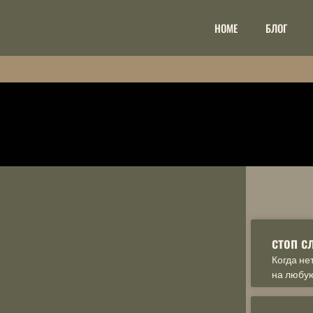
НОМЕ
БЛОГ
стоп с
Когда не
на любу