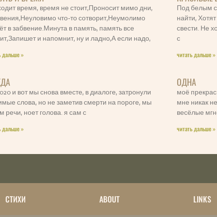
одит время, время не стоит,Проносит мимо дни,
Под белым с
вения,Неуловимо что-то сотворит,Неумолимо
найти, Хотят
ёт в забвение.Минута в память, память все
свести. Не 
ит,Запишет и напомнит, ну и ладно,А если надо,
с
ь дальше »
читать дальше »
ЕДА
ОДНА
2020 и вот мы снова вместе, в диалоге, затронули
моё прекрасн
мые слова, но не заметив смерти на пороге, мы
мне никак н
м речи, ноет голова. я сам с
весёлые мгн
ь дальше »
читать дальше »
СТИХИ
ABOUT
LINKS