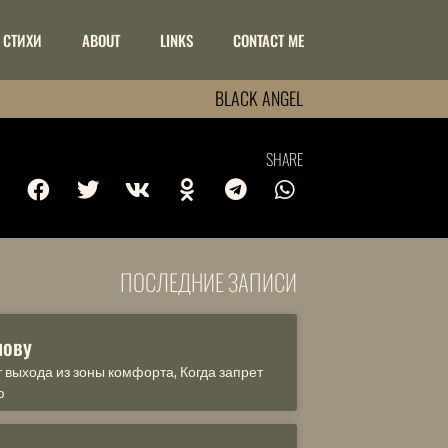
СТИХИ
ABOUT
LINKS
CONTACT ME
BLACK ANGEL
SHARE
ПОСЛЕДНИЕ ЗАПИСИ
лову
т выхода из зоны комфорта, Когда запрет
ю