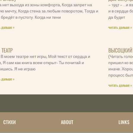
а нет выхода из зоны комфорта, Когда запрет на
– 1997 – …и 
ю мечту, Когда стена за любым поворотом, Тогда и
и в сердце б
 бредёт в пустоту. Когда ни тени
да будет
ь дальше »
читать дальше »
 ТЕАТР
ВЫСОЦКИЙ 
 В моем театре нет игры, Мой текст от сердца и
(Читать гол
, Я сам как книга всем открыт- Ты почитай и
пришел ко вс
ишись. Я не играю
иначе. Хорош
процесс бы
ь дальше »
читать дальше »
СТИХИ
ABOUT
LINKS