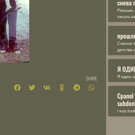
снова 
Раньше, 
писать к
прошл
Слепое п
детства 
Я ОДИ
Я один, к
SHARE
Cpanel
subdom
I was loo