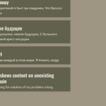
пишу
критикой я был так озадачен, Что бросал
ак
ое будущее
рошлое, немое будущее, С больного
свой крест несущее.
Н
ак каждый в этом мире. Я #никто, когда
 shows content on unexisting
ain
king for solution of my problem a long