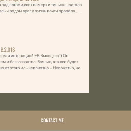
взгляд погас и свет померк и тишина настала
оль и рядом враг и жизнь почти пропала… …
В.2.018
осом и интонацией #В.Высоцкого) Он
ем и безвозвратно, Заявил, что все будет
о от этого иль неприятно – Непонятно, но
л
CONTACT ME