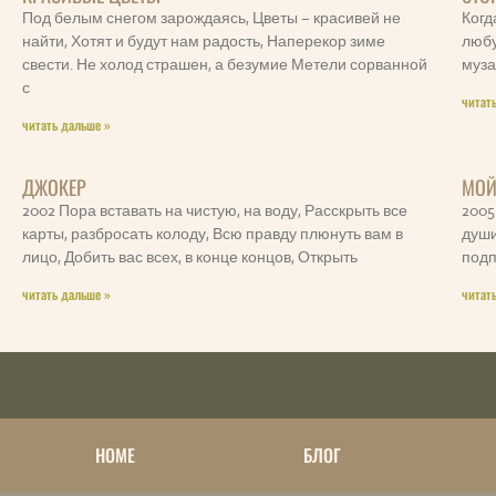
Под белым снегом зарождаясь, Цветы – красивей не
Когд
найти, Хотят и будут нам радость, Наперекор зиме
любу
свести. Не холод страшен, а безумие Метели сорванной
муза
с
читат
читать дальше »
ДЖОКЕР
МОЙ
2002 Пора вставать на чистую, на воду, Расскрыть все
2005
карты, разбросать колоду, Всю правду плюнуть вам в
души
лицо, Добить вас всех, в конце концов, Открыть
подп
читать дальше »
читат
НОМЕ
БЛОГ