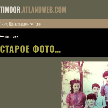
Тимур Шаншиашвили ↬ Темо
все стихи
СТАРОЕ ФОТО…